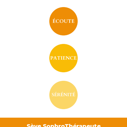
Sève SophroThérapeute